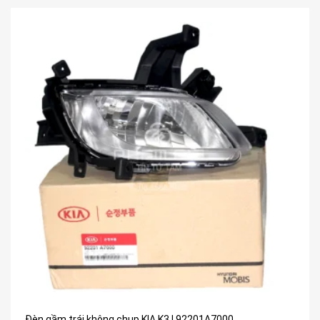
Đèn gầm trái không chụp KIA K3 | 92201A7000