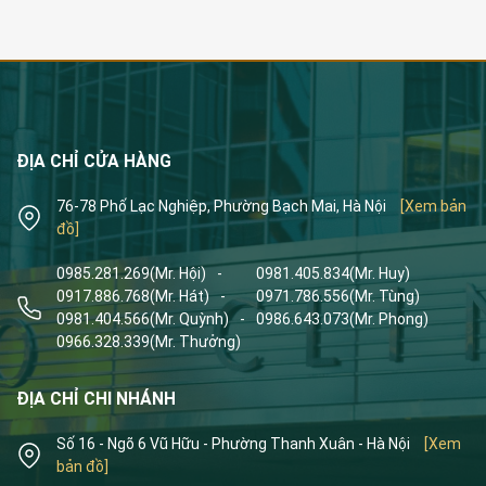
ĐỊA CHỈ CỬA HÀNG
76-78 Phố Lạc Nghiệp, Phường Bạch Mai, Hà Nội
[Xem bản
đồ]
0985.281.269
(Mr. Hội)
-
0981.405.834
(Mr. Huy)
0917.886.768
(Mr. Hát)
-
0971.786.556
(Mr. Tùng)
0981.404.566
(Mr. Quỳnh)
-
0986.643.073
(Mr. Phong)
0966.328.339
(Mr. Thưởng)
ĐỊA CHỈ CHI NHÁNH
Số 16 - Ngõ 6 Vũ Hữu - Phường Thanh Xuân - Hà Nội
[Xem
bản đồ]