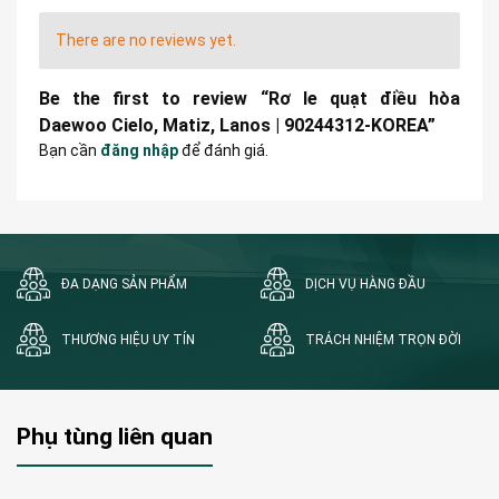
There are no reviews yet.
Be the first to review “Rơ le quạt điều hòa
Daewoo Cielo, Matiz, Lanos | 90244312-KOREA”
Bạn cần
đăng nhập
để đánh giá.
ĐA DẠNG SẢN PHẨM
DỊCH VỤ HÀNG ĐẦU
THƯƠNG HIỆU UY TÍN
TRÁCH NHIỆM TRỌN ĐỜI
Phụ tùng liên quan