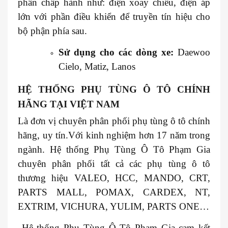
phần chấp hành như: điện xoay chiều, điện áp
lớn với phần điều khiển để truyền tín hiệu cho
bộ phận phía sau.
Sử dụng cho các dòng xe:
Daewoo
Cielo, Matiz, Lanos
HỆ THỐNG PHỤ TÙNG Ô TÔ CHÍNH
HÃNG TẠI VIỆT NAM
Là đơn vị chuyên phân phối phụ tùng ô tô chính
hãng, uy tín.Với kinh nghiệm hơn 17 năm trong
ngành. Hệ thống Phụ Tùng Ô Tô Phạm Gia
chuyên phân phối tất cả các phụ tùng ô tô
thương hiệu VALEO, HCC, MANDO, CRT,
PARTS MALL, POMAX, CARDEX, NT,
EXTRIM, VICHURA, YULIM, PARTS ONE…
Hệ thống Phụ Tùng Ô Tô Phạm Gia cam kết