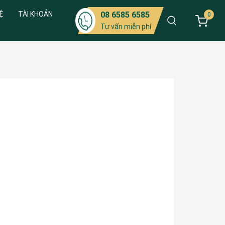
Ệ
TÀI KHOẢN
08 6585 6585
0
Tư vấn miễn phí