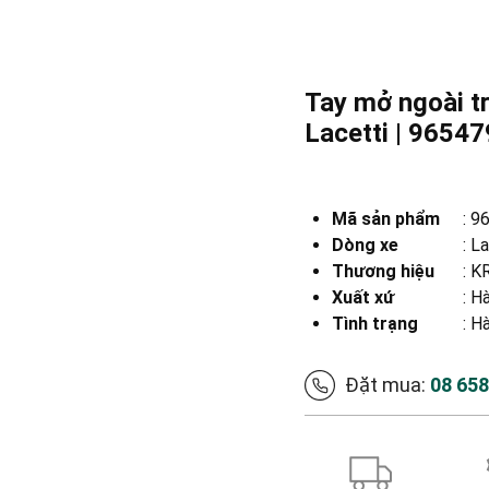
Tay mở ngoài t
Lacetti | 965
Mã sản phẩm
:
9
Dòng xe
:
La
Thương hiệu
:
KR
Xuất xứ
:
Hà
Tình trạng
: H
Đặt mua:
08 65