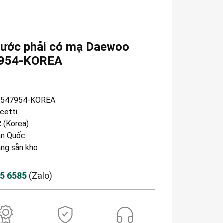
rước phải có mạ Daewoo
47954-KOREA
6547954-KOREA
cetti
 (Korea)
n Quốc
àng sẵn kho
85 6585
(Zalo)