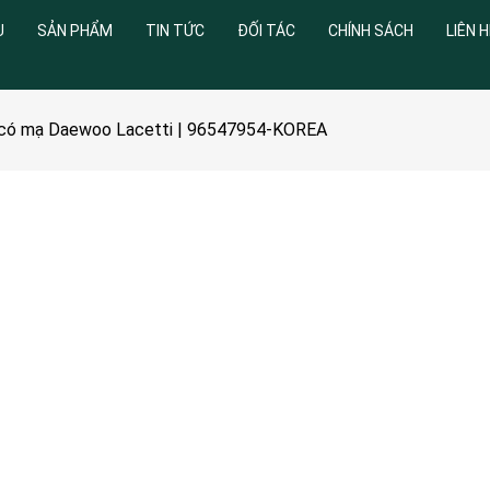
U
SẢN PHẨM
TIN TỨC
ĐỐI TÁC
CHÍNH SÁCH
LIÊN H
i có mạ Daewoo Lacetti | 96547954-KOREA