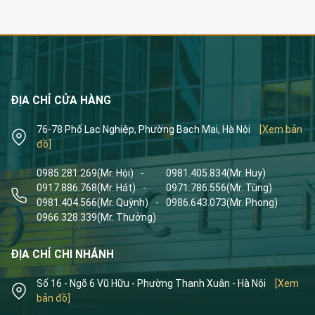
ĐỊA CHỈ CỬA HÀNG
76-78 Phố Lạc Nghiệp, Phường Bạch Mai, Hà Nội
[Xem bản
đồ]
0985.281.269
(Mr. Hội)
-
0981.405.834
(Mr. Huy)
0917.886.768
(Mr. Hát)
-
0971.786.556
(Mr. Tùng)
0981.404.566
(Mr. Quỳnh)
-
0986.643.073
(Mr. Phong)
0966.328.339
(Mr. Thưởng)
ĐỊA CHỈ CHI NHÁNH
Số 16 - Ngõ 6 Vũ Hữu - Phường Thanh Xuân - Hà Nội
[Xem
bản đồ]