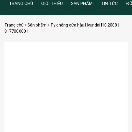
TRANG CHỦ
GIỚI THIỆU
SẢN PHẨM
TIN TỨC
ĐỐ
Trang chủ
»
Sản phẩm
»
Ty chống cửa hậu Hyundai I10 2008 |
817700X001