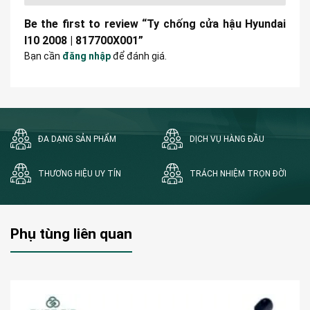
Be the first to review “Ty chống cửa hậu Hyundai
I10 2008 | 817700X001”
Bạn cần
đăng nhập
để đánh giá.
ĐA DẠNG SẢN PHẨM
DỊCH VỤ HÀNG ĐẦU
THƯƠNG HIỆU UY TÍN
TRÁCH NHIỆM TRỌN ĐỜI
Phụ tùng liên quan