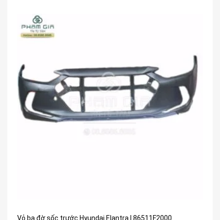
Vỏ ba đờ sốc trước Hyundai Elantra | 86511F2000