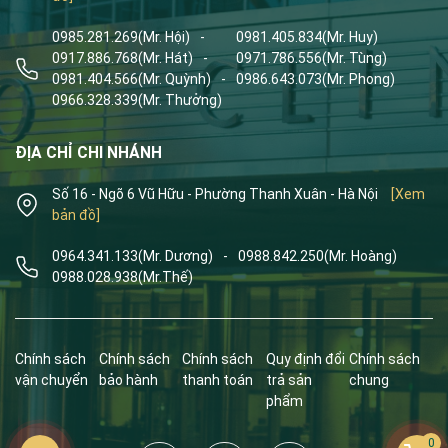
0985.281.269
(Mr. Hội)
-
0981.405.834
(Mr. Huy)
0917.886.768
(Mr. Hát)
-
0971.786.556
(Mr. Tùng)
0981.404.566
(Mr. Quỳnh)
-
0986.643.073
(Mr. Phong)
0966.328.339
(Mr. Thưởng)
ĐỊA CHỈ CHI NHÁNH
Số 16 - Ngõ 6 Vũ Hữu - Phường Thanh Xuân - Hà Nội
[Xem
bản đồ]
0964.341.133
(Mr. Dương)
-
0988.842.250
(Mr. Hoàng)
0988.028.938
(Mr.Thế)
Chính sách
Chính sách
Chính sách
Quy định đổi
Chính sách
vận chuyển
bảo hành
thanh toán
trả sản
chung
phẩm
0