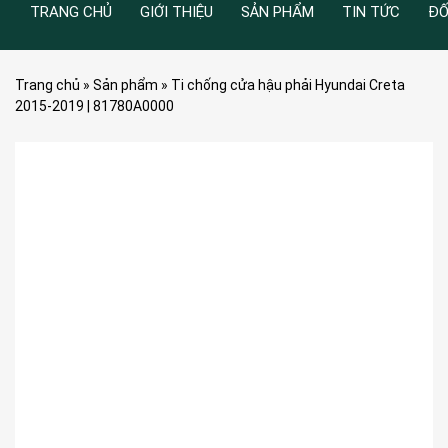
TRANG CHỦ
GIỚI THIỆU
SẢN PHẨM
TIN TỨC
ĐỐ
Trang chủ
»
Sản phẩm
»
Ti chống cửa hậu phải Hyundai Creta
2015-2019 | 81780A0000