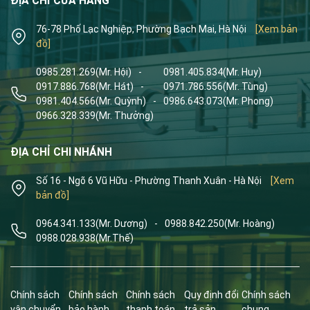
ĐỊA CHỈ CỬA HÀNG
76-78 Phố Lạc Nghiệp, Phường Bạch Mai, Hà Nội
[Xem bản
đồ]
0985.281.269
(Mr. Hội)
-
0981.405.834
(Mr. Huy)
0917.886.768
(Mr. Hát)
-
0971.786.556
(Mr. Tùng)
0981.404.566
(Mr. Quỳnh)
-
0986.643.073
(Mr. Phong)
0966.328.339
(Mr. Thưởng)
ĐỊA CHỈ CHI NHÁNH
Số 16 - Ngõ 6 Vũ Hữu - Phường Thanh Xuân - Hà Nội
[Xem
bản đồ]
0964.341.133
(Mr. Dương)
-
0988.842.250
(Mr. Hoàng)
0988.028.938
(Mr.Thế)
Chính sách
Chính sách
Chính sách
Quy định đổi
Chính sách
vận chuyển
bảo hành
thanh toán
trả sản
chung