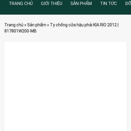
TRANG CHỦ
GIỚI THIỆU
SẢN PHẨM
TIN TỨC
ĐỐ
Trang chủ
»
Sản phẩm
»
Ty chống cửa hậu phải KIA RIO 2012 |
817801W200-MB