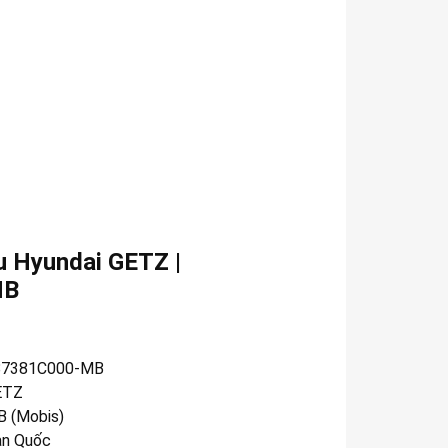
u Hyundai GETZ |
MB
87381C000-MB
ETZ
 (Mobis)
n Quốc