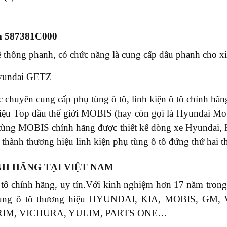
m 587381C000
 thống phanh, có chức năng là cung cấp dầu phanh cho xi 
undai GETZ
chuyên cung cấp phụ tùng ô tô, linh kiện ô tô chính hãng
u Top đầu thế giới MOBIS (hay còn gọi là Hyundai Mobi
tùng MOBIS chính hãng được thiết kế dòng xe Hyundai,
thành thương hiệu linh kiện phụ tùng ô tô đứng thứ hai th
NH HÃNG TẠI VIỆT NAM
 tô chính hãng, uy tín.Với kinh nghiệm hơn 17 năm tr
phụ tùng ô tô thương hiệu HYUNDAI, KIA, MOBIS, 
RIM, VICHURA, YULIM, PARTS ONE…