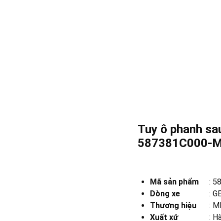
Tuy ô phanh sa
587381C000-
Mã sản phẩm
:
5
Dòng xe
:
G
Thương hiệu
:
MB
Xuất xứ
:
Hà