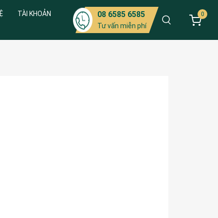
Ệ
TÀI KHOẢN
08 6585 6585
0
Tư vấn miễn phí