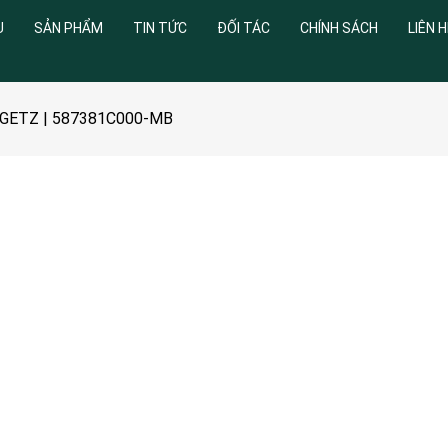
U
SẢN PHẨM
TIN TỨC
ĐỐI TÁC
CHÍNH SÁCH
LIÊN H
i GETZ | 587381C000-MB