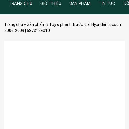
TRANG CHỦ
GIỚI THIỆU
SẢN PHẨM
TIN TỨC
ĐỐ
Trang chủ
»
Sản phẩm
»
Tuy ô phanh trước trái Hyundai Tucson
2006-2009 | 587312E010