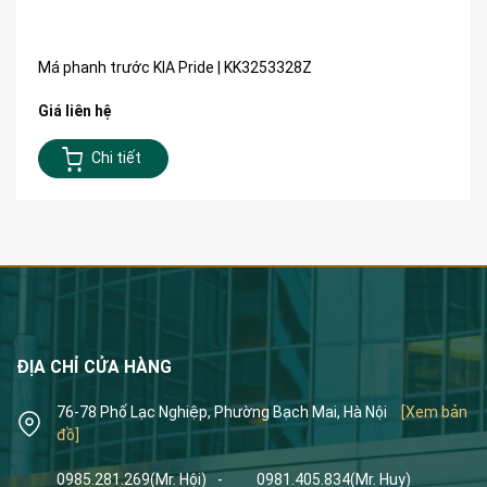
Má phanh trước KIA Pride | KK3253328Z
Giá liên hệ
Chi tiết
ĐỊA CHỈ CỬA HÀNG
76-78 Phố Lạc Nghiệp, Phường Bạch Mai, Hà Nội
[Xem bản
đồ]
0985.281.269
(Mr. Hội)
-
0981.405.834
(Mr. Huy)