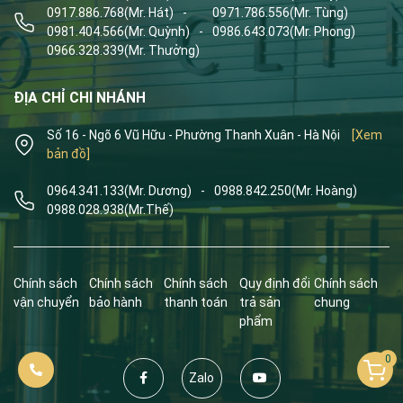
0917.886.768
(Mr. Hát)
-
0971.786.556
(Mr. Tùng)
0981.404.566
(Mr. Quỳnh)
-
0986.643.073
(Mr. Phong)
0966.328.339
(Mr. Thưởng)
ĐỊA CHỈ CHI NHÁNH
Số 16 - Ngõ 6 Vũ Hữu - Phường Thanh Xuân - Hà Nội
[Xem
bản đồ]
0964.341.133
(Mr. Dương)
-
0988.842.250
(Mr. Hoàng)
0988.028.938
(Mr.Thế)
Chính sách
Chính sách
Chính sách
Quy định đổi
Chính sách
vận chuyển
bảo hành
thanh toán
trả sản
chung
phẩm
0
Zalo