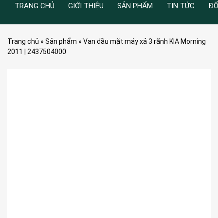
TRANG CHỦ
GIỚI THIỆU
SẢN PHẨM
TIN TỨC
ĐỐ
Trang chủ
»
Sản phẩm
»
Van dầu mặt máy xả 3 rãnh KIA Morning
2011 | 2437504000