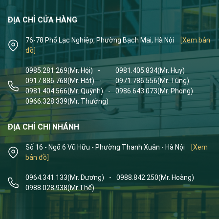
ĐỊA CHỈ CỬA HÀNG
76-78 Phố Lạc Nghiệp, Phường Bạch Mai, Hà Nội
[Xem bản
đồ]
0985.281.269
(Mr. Hội)
-
0981.405.834
(Mr. Huy)
0917.886.768
(Mr. Hát)
-
0971.786.556
(Mr. Tùng)
0981.404.566
(Mr. Quỳnh)
-
0986.643.073
(Mr. Phong)
0966.328.339
(Mr. Thưởng)
ĐỊA CHỈ CHI NHÁNH
Số 16 - Ngõ 6 Vũ Hữu - Phường Thanh Xuân - Hà Nội
[Xem
bản đồ]
0964.341.133
(Mr. Dương)
-
0988.842.250
(Mr. Hoàng)
0988.028.938
(Mr.Thế)