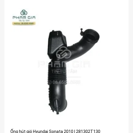
Ống hút gió Hyundai Sonata 2010 | 281302T130