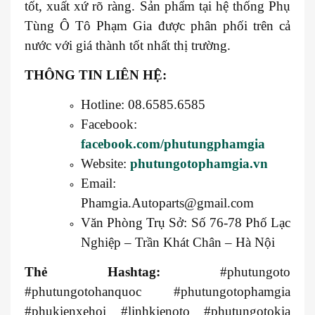
tốt, xuất xứ rõ ràng. Sản phẩm tại hệ thống Phụ
Tùng Ô Tô Phạm Gia được phân phối trên cả
nước với giá thành tốt nhất thị trường.
THÔNG TIN LIÊN HỆ:
Hotline: 08.6585.6585
Facebook:
facebook.com/phutungphamgia
Website:
phutungotophamgia.vn
Email:
Phamgia.Autoparts@gmail.com
Văn Phòng Trụ Sở: Số 76-78 Phố Lạc
Nghiệp – Trần Khát Chân – Hà Nội
Thẻ Hashtag:
#phutungoto
#phutungotohanquoc #phutungotophamgia
#phukienxehoi #linhkienoto #phutungotokia