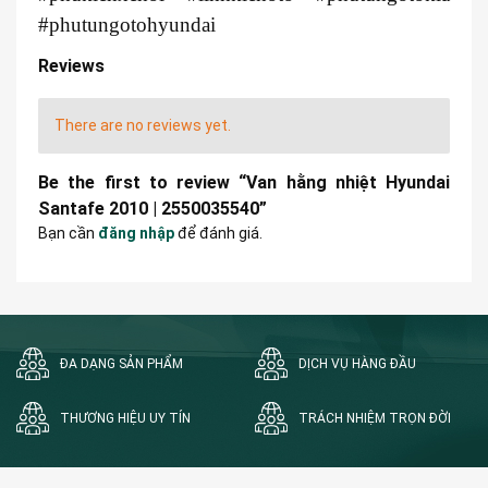
#phutungotohyundai
Reviews
There are no reviews yet.
Be the first to review “Van hằng nhiệt Hyundai
Santafe 2010 | 2550035540”
Bạn cần
đăng nhập
để đánh giá.
ĐA DẠNG SẢN PHẨM
DỊCH VỤ HÀNG ĐẦU
THƯƠNG HIỆU UY TÍN
TRÁCH NHIỆM TRỌN ĐỜI