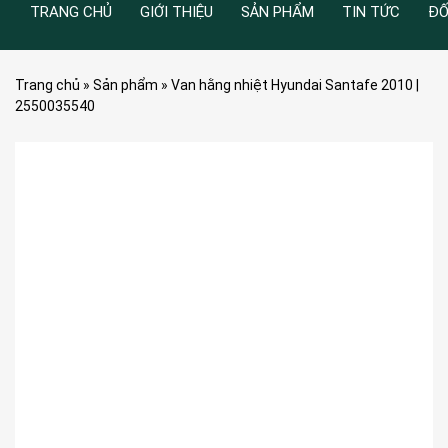
TRANG CHỦ
GIỚI THIỆU
SẢN PHẨM
TIN TỨC
ĐỐ
Trang chủ
»
Sản phẩm
»
Van hằng nhiệt Hyundai Santafe 2010 |
2550035540