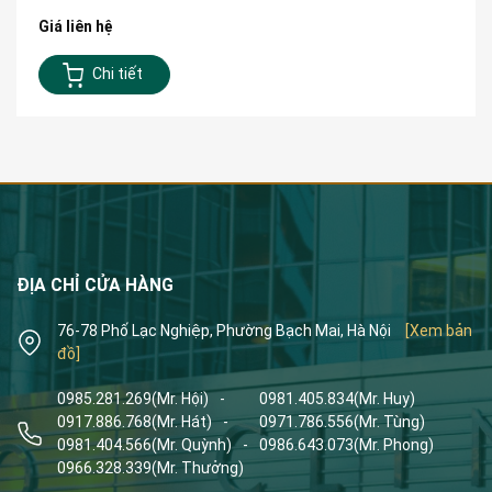
Giá liên hệ
Chi tiết
ĐỊA CHỈ CỬA HÀNG
76-78 Phố Lạc Nghiệp, Phường Bạch Mai, Hà Nội
[Xem bản
đồ]
0985.281.269
(Mr. Hội)
-
0981.405.834
(Mr. Huy)
0917.886.768
(Mr. Hát)
-
0971.786.556
(Mr. Tùng)
0981.404.566
(Mr. Quỳnh)
-
0986.643.073
(Mr. Phong)
0966.328.339
(Mr. Thưởng)