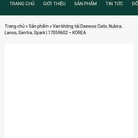
TRANG CHỦ
GIỚI THIỆU
SẢN PHẨM
TIN TỨC
ĐỐ
Trang chủ
»
Sản phẩm
»
Van không tải Daewoo Cielo, Nubira,
Lanos, Gentra, Spark | 17059602 – KOREA