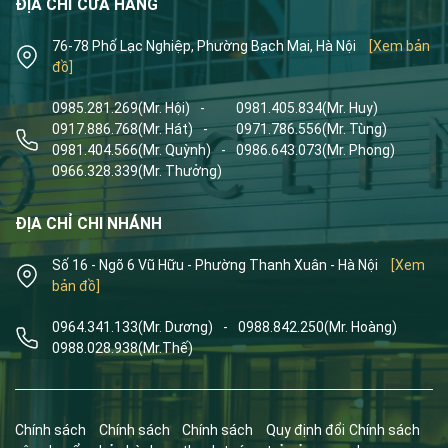
ĐỊA CHỈ CỬA HÀNG
76-78 Phố Lạc Nghiệp, Phường Bạch Mai, Hà Nội
[Xem bản
đồ]
0985.281.269
(Mr. Hội)
-
0981.405.834
(Mr. Huy)
0917.886.768
(Mr. Hát)
-
0971.786.556
(Mr. Tùng)
0981.404.566
(Mr. Quỳnh)
-
0986.643.073
(Mr. Phong)
0966.328.339
(Mr. Thưởng)
ĐỊA CHỈ CHI NHÁNH
Số 16 - Ngõ 6 Vũ Hữu - Phường Thanh Xuân - Hà Nội
[Xem
bản đồ]
0964.341.133
(Mr. Dương)
-
0988.842.250
(Mr. Hoàng)
0988.028.938
(Mr.Thế)
Chính sách
Chính sách
Chính sách
Quy định đổi
Chính sách