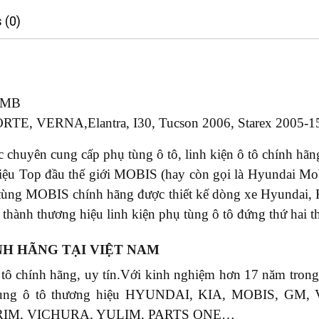
 (0)
-MB
RTE, VERNA,Elantra, I30, Tucson 2006, Starex 2005-15
chuyên cung cấp phụ tùng ô tô, linh kiện ô tô chính hãng
u Top đầu thế giới MOBIS (hay còn gọi là Hyundai Mobi
tùng MOBIS chính hãng được thiết kế dòng xe Hyundai,
thành thương hiệu linh kiện phụ tùng ô tô đứng thứ hai th
NH HÃNG TẠI VIỆT NAM
 tô chính hãng, uy tín.Với kinh nghiệm hơn 17 năm tr
phụ tùng ô tô thương hiệu HYUNDAI, KIA, MOBIS, 
RIM, VICHURA, YULIM, PARTS ONE…