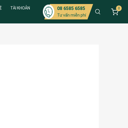
Ệ
TÀI KHOẢN
08 6585 6585
0
Tư vấn miễn phí