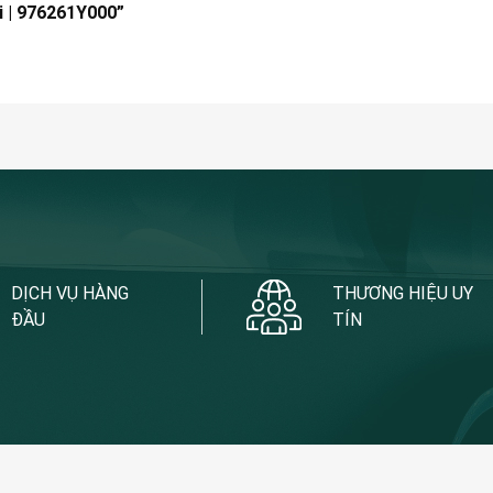
ai | 976261Y000”
DỊCH VỤ HÀNG
THƯƠNG HIỆU UY
ĐẦU
TÍN