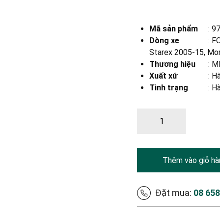
Mã sản phẩm
:
9
Dòng xe
:
FO
Starex 2005-15, Mor
Thương hiệu
:
MB
Xuất xứ
:
Hà
Tình trạng
: H
Thêm vào giỏ hà
Đặt mua:
08 65