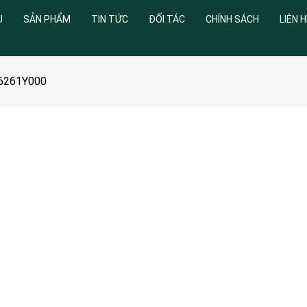
U
SẢN PHẨM
TIN TỨC
ĐỐI TÁC
CHÍNH SÁCH
LIÊN H
976261Y000