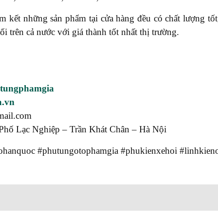
ết những sản phẩm tại cửa hàng đều có chất lượng tốt, 
rên cả nước với giá thành tốt nhất thị trường.
utungphamgia
a.vn
mail.com
Phố Lạc Nghiệp – Trần Khát Chân – Hà Nội
hanquoc #phutungotophamgia #phukienxehoi #linhkieno