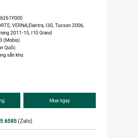
76261Y000
RTE, VERNA,Elantra, I30, Tucson 2006,
ning 2011-15, I10 Grand
 (Mobis)
n Quốc
àng sẵn kho
ng
Mua ngay
85 6585
(Zalo)