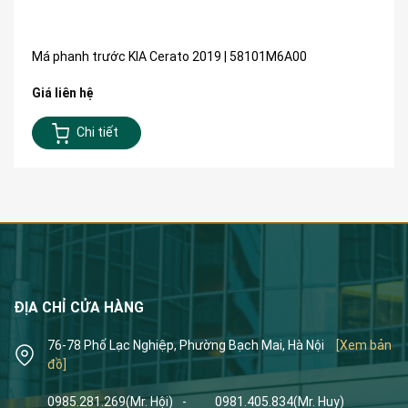
Má phanh trước KIA Cerato 2019 | 58101M6A00
Giá liên hệ
Chi tiết
ĐỊA CHỈ CỬA HÀNG
76-78 Phố Lạc Nghiệp, Phường Bạch Mai, Hà Nội
[Xem bản
đồ]
0985.281.269
(Mr. Hội)
-
0981.405.834
(Mr. Huy)