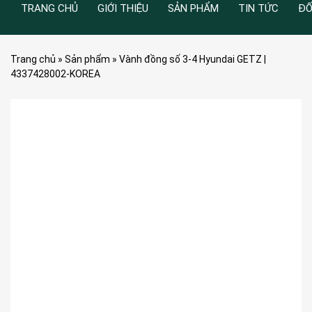
TRANG CHỦ
GIỚI THIỆU
SẢN PHẨM
TIN TỨC
ĐỐ
Trang chủ
»
Sản phẩm
»
Vành đồng số 3-4 Hyundai GETZ |
4337428002-KOREA