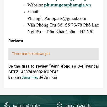
Website:
phutungotophamgia.vn
Email:
Phamgia.Autoparts@gmail.com
Văn Phòng Trụ Sở: Số 76-78 Phố Lạc
Nghiệp – Trần Khát Chân – Hà Nội
Reviews
There are no reviews yet.
Be the first to review “Vành đồng số 3-4 Hyundai
GETZ | 4337428002-KOREA”
Bạn cần
đăng nhập
để đánh giá.
ĐA DẠNG SẢN PHẨM
DỊCH VỤ HÀNG ĐẦU