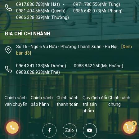
0917.886.768
(Mr. Hát)
-
0971.786.556
(Mr. Tùng)
0981.404.566
(Mr. Quỳnh)
-
0986.643.073
(Mr. Phong)
0966.328.339
(Mr. Thưởng)
ĐỊA CHỈ CHI NHÁNH
Số 16 - Ngõ 6 Vũ Hữu - Phường Thanh Xuân - Hà Nội
[Xem
bản đồ]
0964.341.133
(Mr. Dương)
-
0988.842.250
(Mr. Hoàng)
0988.028.938
(Mr.Thế)
Chính sách
Chính sách
Chính sách
Quy định đổi
Chính sách
vận chuyển
bảo hành
thanh toán
trả sản
chung
phẩm
0
Zalo