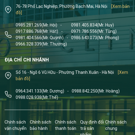
76-78 Phố Lạc Nghiệp, Phường Bạch Mai, Hà Nội
[Xem bản
đồ]
0985.281.269
(Mr. Hội)
-
0981.405.834
(Mr. Huy)
0917.886.768
(Mr. Hát)
-
0971.786.556
(Mr. Tùng)
0981.404.566
(Mr. Quỳnh)
-
0986.643.073
(Mr. Phong)
0966.328.339
(Mr. Thưởng)
ĐỊA CHỈ CHI NHÁNH
Số 16 - Ngõ 6 Vũ Hữu - Phường Thanh Xuân - Hà Nội
[Xem
bản đồ]
0964.341.133
(Mr. Dương)
-
0988.842.250
(Mr. Hoàng)
0988.028.938
(Mr.Thế)
Chính sách
Chính sách
Chính sách
Quy định đổi
Chính sách
vận chuyển
bảo hành
thanh toán
trả sản
chung
phẩm