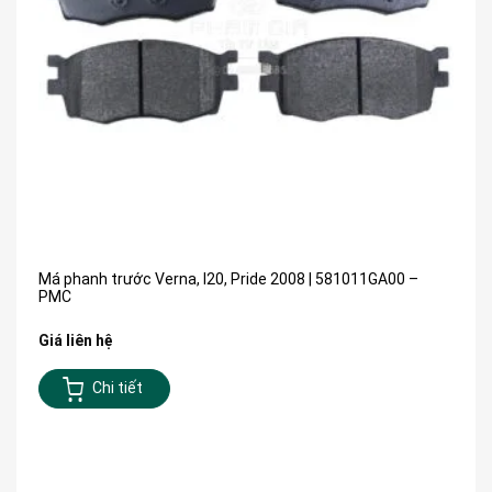
Má phanh trước Verna, I20, Pride 2008 | 581011GA00 –
PMC
Giá liên hệ
Chi tiết