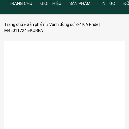
TRANG CHỦ
GIỚI THIỆU
SẢN PHẨM
TIN TỨC
ĐỐ
Trang chủ
»
Sản phẩm
»
Vành đồng số 3-4 KIA Pride |
MB50117245-KOREA