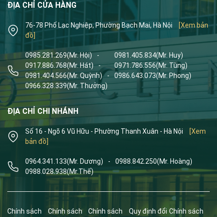
ĐỊA CHỈ CỬA HÀNG
76-78 Phố Lạc Nghiệp, Phường Bạch Mai, Hà Nội
[Xem bản
đồ]
0985.281.269
(Mr. Hội)
-
0981.405.834
(Mr. Huy)
0917.886.768
(Mr. Hát)
-
0971.786.556
(Mr. Tùng)
0981.404.566
(Mr. Quỳnh)
-
0986.643.073
(Mr. Phong)
0966.328.339
(Mr. Thưởng)
ĐỊA CHỈ CHI NHÁNH
Số 16 - Ngõ 6 Vũ Hữu - Phường Thanh Xuân - Hà Nội
[Xem
bản đồ]
0964.341.133
(Mr. Dương)
-
0988.842.250
(Mr. Hoàng)
0988.028.938
(Mr.Thế)
Chính sách
Chính sách
Chính sách
Quy định đổi
Chính sách