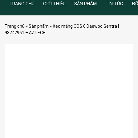
TRANG CHỦ
GIỚI THIỆU
SẢN PHẨM
TIN TỨC
ĐỐ
Trang chủ
»
Sản phẩm
»
Xéc măng COS 0 Daewoo Gentra |
93742961 – AZTECH