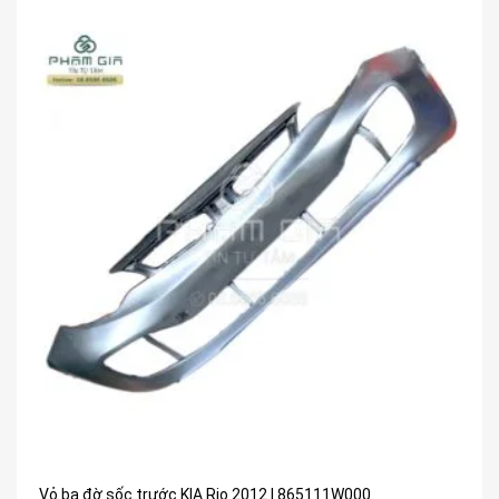
Vỏ ba đờ sốc trước KIA Rio 2012 | 865111W000