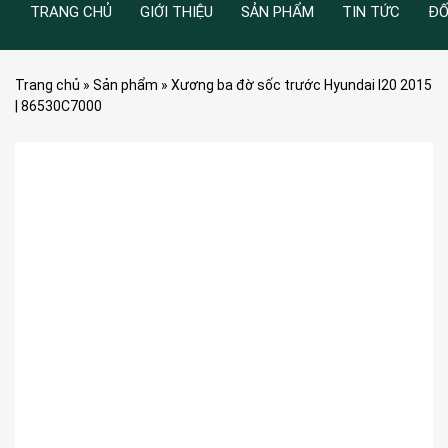
TRANG CHỦ
GIỚI THIỆU
SẢN PHẨM
TIN TỨC
ĐỐ
Trang chủ
»
Sản phẩm
»
Xương ba đờ sốc trước Hyundai I20 2015
| 86530C7000