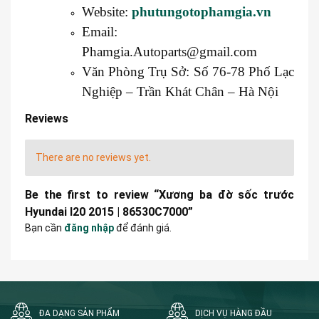
Website:
phutungotophamgia.vn
Email:
Phamgia.Autoparts@gmail.com
Văn Phòng Trụ Sở: Số 76-78 Phố Lạc
Nghiệp – Trần Khát Chân – Hà Nội
Reviews
There are no reviews yet.
Be the first to review “Xương ba đờ sốc trước
Hyundai I20 2015 | 86530C7000”
Bạn cần
đăng nhập
để đánh giá.
ĐA DẠNG SẢN PHẨM
DỊCH VỤ HÀNG ĐẦU