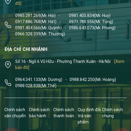
đồ]
0985.281.269
(Mr. Hội)
-
0981.405.834
(Mr. Huy)
0917.886.768
(Mr. Hát)
-
0971.786.556
(Mr. Tùng)
0981.404.566
(Mr. Quỳnh)
-
0986.643.073
(Mr. Phong)
0966.328.339
(Mr. Thưởng)
ĐỊA CHỈ CHI NHÁNH
Số 16 - Ngõ 6 Vũ Hữu - Phường Thanh Xuân - Hà Nội
[Xem
bản đồ]
0964.341.133
(Mr. Dương)
-
0988.842.250
(Mr. Hoàng)
0988.028.938
(Mr.Thế)
Chính sách
Chính sách
Chính sách
Quy định đổi
Chính sách
vận chuyển
bảo hành
thanh toán
trả sản
chung
phẩm