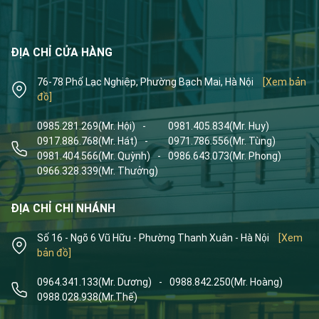
ĐỊA CHỈ CỬA HÀNG
76-78 Phố Lạc Nghiệp, Phường Bạch Mai, Hà Nội
[Xem bản
đồ]
0985.281.269
(Mr. Hội)
-
0981.405.834
(Mr. Huy)
0917.886.768
(Mr. Hát)
-
0971.786.556
(Mr. Tùng)
0981.404.566
(Mr. Quỳnh)
-
0986.643.073
(Mr. Phong)
0966.328.339
(Mr. Thưởng)
ĐỊA CHỈ CHI NHÁNH
Số 16 - Ngõ 6 Vũ Hữu - Phường Thanh Xuân - Hà Nội
[Xem
bản đồ]
0964.341.133
(Mr. Dương)
-
0988.842.250
(Mr. Hoàng)
0988.028.938
(Mr.Thế)