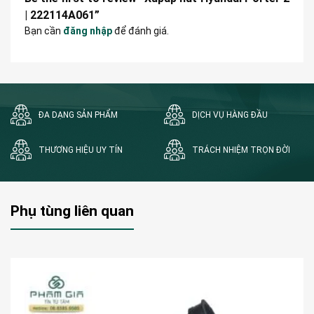
| 222114A061”
Bạn cần
đăng nhập
để đánh giá.
ĐA DẠNG SẢN PHẨM
DỊCH VỤ HÀNG ĐẦU
THƯƠNG HIỆU UY TÍN
TRÁCH NHIỆM TRỌN ĐỜI
Phụ tùng liên quan