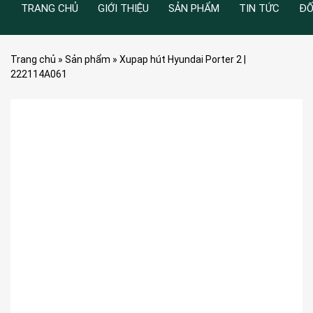
TRANG CHỦ
GIỚI THIỆU
SẢN PHẨM
TIN TỨC
ĐỐ
Trang chủ
»
Sản phẩm
»
Xupap hút Hyundai Porter 2 |
222114A061