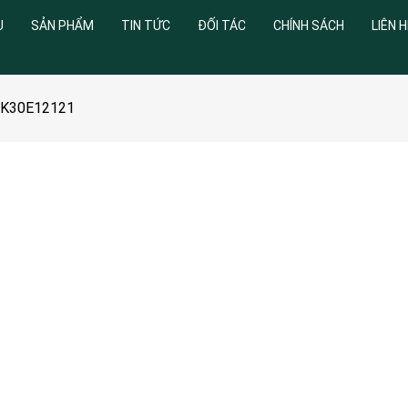
U
SẢN PHẨM
TIN TỨC
ĐỐI TÁC
CHÍNH SÁCH
LIÊN H
 0K30E12121