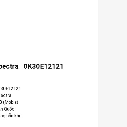
pectra | 0K30E12121
K30E12121
ectra
 (Mobis)
n Quốc
àng sẵn kho