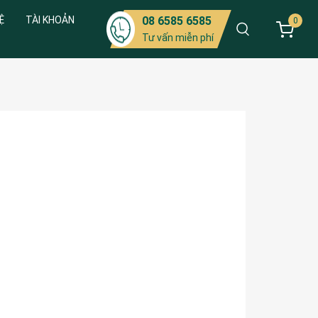
Ệ
TÀI KHOẢN
08 6585 6585
0
Tư vấn miễn phí