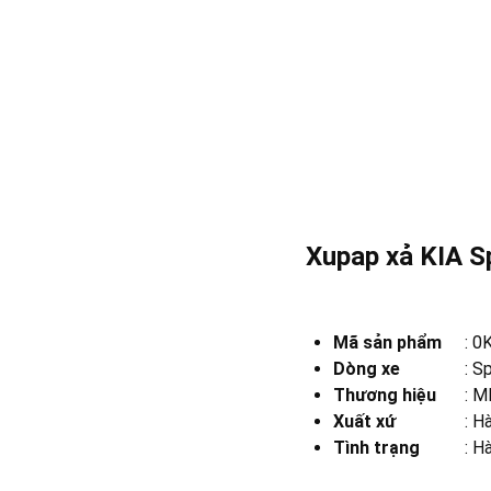
Xupap xả KIA S
Mã sản phẩm
:
0
Dòng xe
:
Sp
Thương hiệu
:
MB
Xuất xứ
:
Hà
Tình trạng
: H