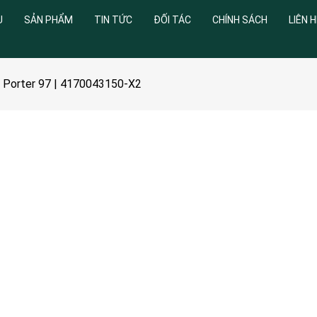
U
SẢN PHẨM
TIN TỨC
ĐỐI TÁC
CHÍNH SÁCH
LIÊN H
i Porter 97 | 4170043150-X2