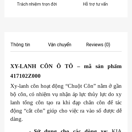
Trách nhiệm trọn đời
Hỗ trợ tư vấn
Thông tin
Vận chuyển
Reviews (0)
XY-LANH CÔN Ô TÔ
– mã sản phẩm
417102Z000
Xy-lanh côn hoạt động “Chuột Côn” nằm ở gần
bộ côn, có nhiệm vụ nhận áp lực thủy lực do xy
lanh tổng côn tạo ra khi đạp chân côn để tác
động “cắt côn” giúp cho việc ra vào số được dễ
dàng.
Sử dụng cho các dòng xe:
KIA