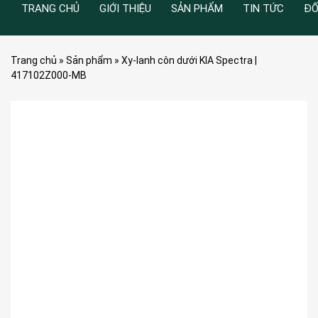
TRANG CHỦ
GIỚI THIỆU
SẢN PHẨM
TIN TỨC
ĐỐ
Trang chủ
»
Sản phẩm
»
Xy-lanh côn dưới KIA Spectra |
417102Z000-MB