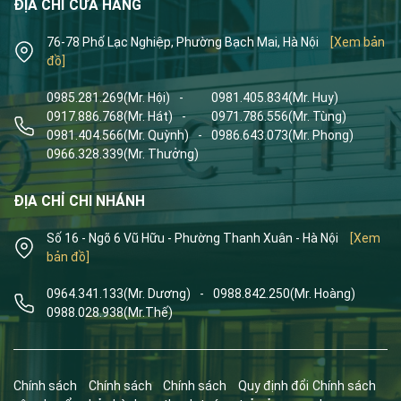
ĐỊA CHỈ CỬA HÀNG
76-78 Phố Lạc Nghiệp, Phường Bạch Mai, Hà Nội
[Xem bản
đồ]
0985.281.269
(Mr. Hội)
-
0981.405.834
(Mr. Huy)
0917.886.768
(Mr. Hát)
-
0971.786.556
(Mr. Tùng)
0981.404.566
(Mr. Quỳnh)
-
0986.643.073
(Mr. Phong)
0966.328.339
(Mr. Thưởng)
ĐỊA CHỈ CHI NHÁNH
Số 16 - Ngõ 6 Vũ Hữu - Phường Thanh Xuân - Hà Nội
[Xem
bản đồ]
0964.341.133
(Mr. Dương)
-
0988.842.250
(Mr. Hoàng)
0988.028.938
(Mr.Thế)
Chính sách
Chính sách
Chính sách
Quy định đổi
Chính sách