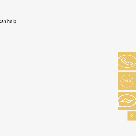
can help.
ZALO