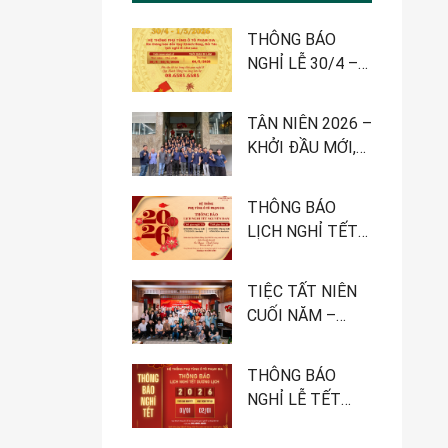
THÔNG BÁO
NGHỈ LỄ 30/4 –
1/5-2026
TÂN NIÊN 2026 –
KHỞI ĐẦU MỚI,
QUYẾT TÂM MỚI
THÔNG BÁO
LỊCH NGHỈ TẾT
NGUYÊN ĐÁN
2026 – HỆ
TIỆC TẤT NIÊN
THỐNG PHỤ
CUỐI NĂM –
TÙNG Ô TÔ
HÀNH TRÌNH
PHẠM GIA
NHÌN LẠI MỘT
THÔNG BÁO
NĂM PHÁT
NGHỈ LỄ TẾT
TRIỂN
DƯƠNG LỊCH
2026