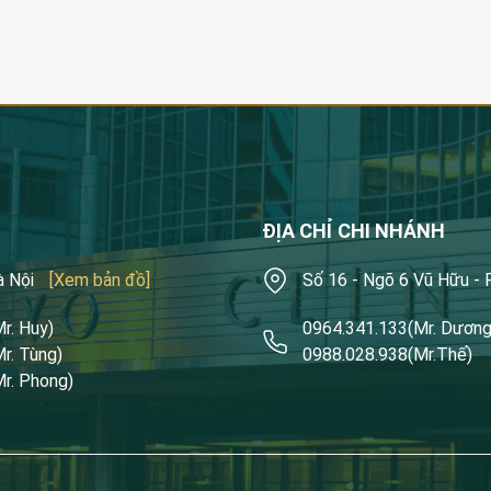
ĐỊA CHỈ CHI NHÁNH
à Nội
[Xem bản đồ]
Số 16 - Ngõ 6 Vũ Hữu -
Mr. Huy)
0964.341.133
(Mr. Dương
Mr. Tùng)
0988.028.938
(Mr.Thế)
Mr. Phong)