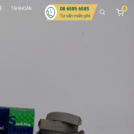
Ệ
TÀI KHOẢN
08 6585 6585
0
Tư vấn miễn phí