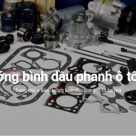
ng bình dầu phanh ô tô
Trang chủ
»
Bảo dưỡng bình dầu phanh ô tô tại nhà