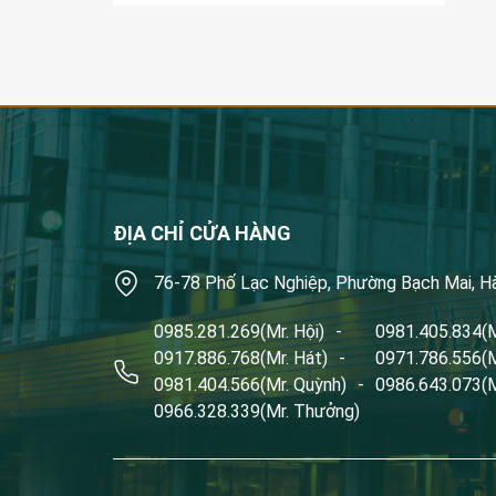
ĐỊA CHỈ CỬA HÀNG
76-78 Phố Lạc Nghiệp, Phường Bạch Mai, H
0985.281.269
(Mr. Hội)
-
0981.405.834
(
0917.886.768
(Mr. Hát)
-
0971.786.556
(
0981.404.566
(Mr. Quỳnh)
-
0986.643.073
(
0966.328.339
(Mr. Thưởng)