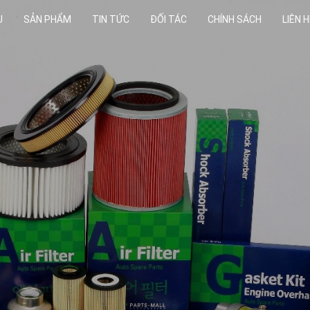
U
SẢN PHẨM
TIN TỨC
ĐỐI TÁC
CHÍNH SÁCH
LIÊN H