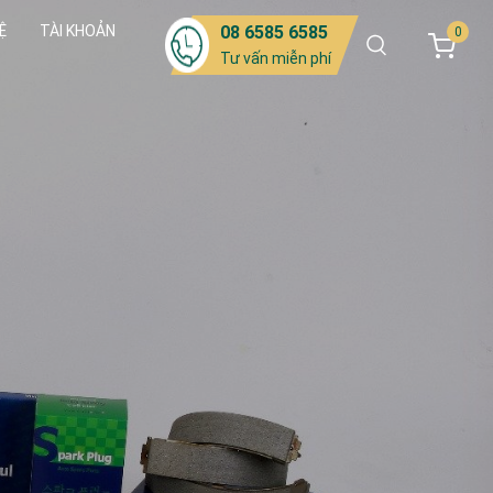
Ệ
TÀI KHOẢN
08 6585 6585
0
Tư vấn miễn phí