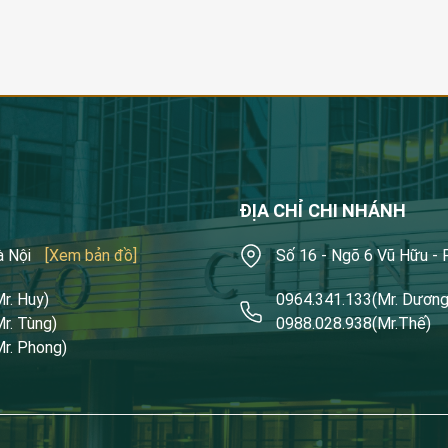
ĐỊA CHỈ CHI NHÁNH
à Nội
[Xem bản đồ]
Số 16 - Ngõ 6 Vũ Hữu -
Mr. Huy)
0964.341.133
(Mr. Dương
Mr. Tùng)
0988.028.938
(Mr.Thế)
Mr. Phong)