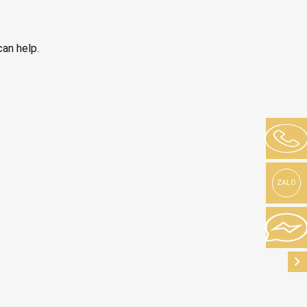
can help.
ZALO