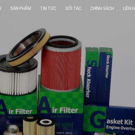
U
SẢN PHẨM
TIN TỨC
ĐỐI TÁC
CHÍNH SÁCH
LIÊN H