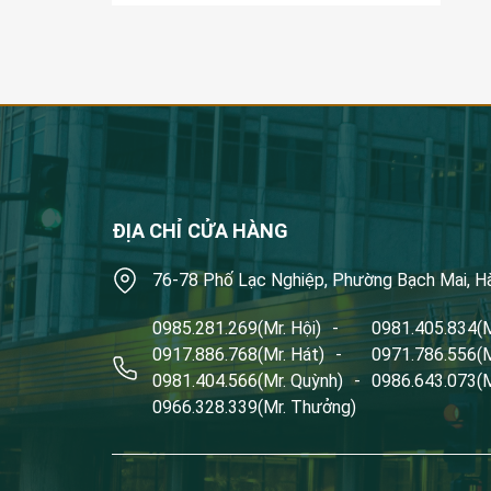
ĐỊA CHỈ CỬA HÀNG
76-78 Phố Lạc Nghiệp, Phường Bạch Mai, H
0985.281.269
(Mr. Hội)
-
0981.405.834
(
0917.886.768
(Mr. Hát)
-
0971.786.556
(
0981.404.566
(Mr. Quỳnh)
-
0986.643.073
(
0966.328.339
(Mr. Thưởng)