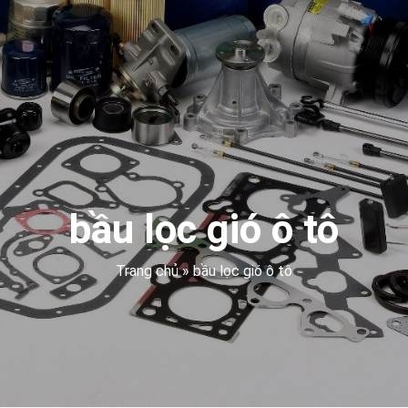
bầu lọc gió ô tô
Trang chủ
»
bầu lọc gió ô tô