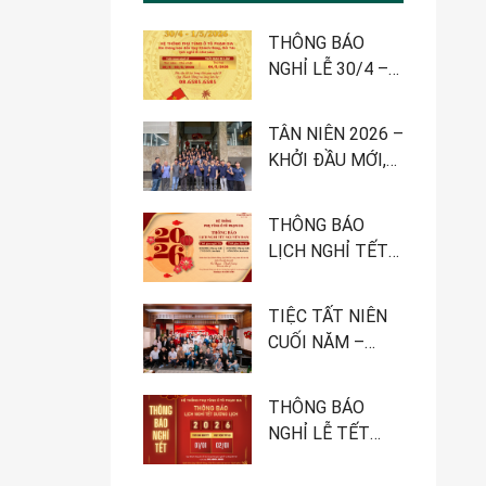
THÔNG BÁO
NGHỈ LỄ 30/4 –
1/5-2026
TÂN NIÊN 2026 –
KHỞI ĐẦU MỚI,
QUYẾT TÂM MỚI
THÔNG BÁO
LỊCH NGHỈ TẾT
NGUYÊN ĐÁN
2026 – HỆ
TIỆC TẤT NIÊN
THỐNG PHỤ
CUỐI NĂM –
TÙNG Ô TÔ
HÀNH TRÌNH
PHẠM GIA
NHÌN LẠI MỘT
THÔNG BÁO
NĂM PHÁT
NGHỈ LỄ TẾT
TRIỂN
DƯƠNG LỊCH
2026