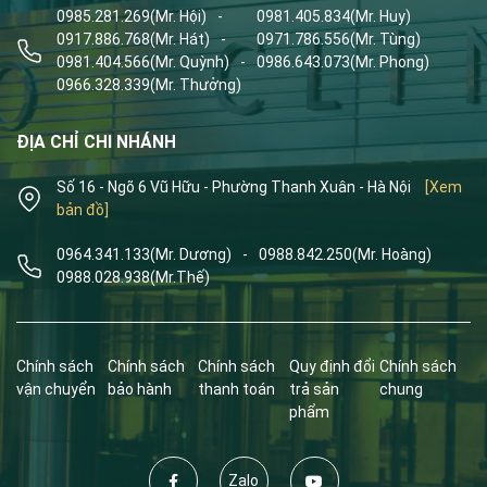
0985.281.269
(Mr. Hội)
-
0981.405.834
(Mr. Huy)
0917.886.768
(Mr. Hát)
-
0971.786.556
(Mr. Tùng)
0981.404.566
(Mr. Quỳnh)
-
0986.643.073
(Mr. Phong)
0966.328.339
(Mr. Thưởng)
ĐỊA CHỈ CHI NHÁNH
Số 16 - Ngõ 6 Vũ Hữu - Phường Thanh Xuân - Hà Nội
[Xem
bản đồ]
0964.341.133
(Mr. Dương)
-
0988.842.250
(Mr. Hoàng)
0988.028.938
(Mr.Thế)
Chính sách
Chính sách
Chính sách
Quy định đổi
Chính sách
vận chuyển
bảo hành
thanh toán
trả sản
chung
phẩm
Zalo