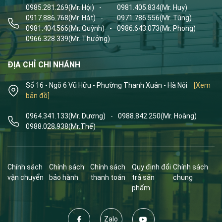
0985.281.269
(Mr. Hội)
-
0981.405.834
(Mr. Huy)
0917.886.768
(Mr. Hát)
-
0971.786.556
(Mr. Tùng)
0981.404.566
(Mr. Quỳnh)
-
0986.643.073
(Mr. Phong)
0966.328.339
(Mr. Thưởng)
ĐỊA CHỈ CHI NHÁNH
Số 16 - Ngõ 6 Vũ Hữu - Phường Thanh Xuân - Hà Nội
[Xem
bản đồ]
0964.341.133
(Mr. Dương)
-
0988.842.250
(Mr. Hoàng)
0988.028.938
(Mr.Thế)
Chính sách
Chính sách
Chính sách
Quy định đổi
Chính sách
vận chuyển
bảo hành
thanh toán
trả sản
chung
phẩm
Zalo