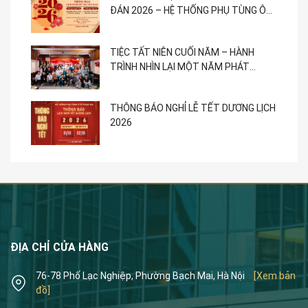
ĐÁN 2026 – HỆ THỐNG PHỤ TÙNG Ô
TÔ PHẠM GIA
TIỆC TẤT NIÊN CUỐI NĂM – HÀNH
TRÌNH NHÌN LẠI MỘT NĂM PHÁT
TRIỂN
THÔNG BÁO NGHỈ LỄ TẾT DƯƠNG LỊCH
2026
ĐỊA CHỈ CỬA HÀNG
76-78 Phố Lạc Nghiệp, Phường Bạch Mai, Hà Nội
[Xem bản
đồ]