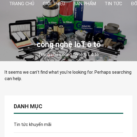
TRANG CHỦ
GIỚI THIỆU
SẢN PHẨM
TIN TỨC
ĐỐ
công nghệ IoT ô tô
Trang chủ
»
công nghệ IoT ô tô
It seems we can’t find what you’re looking for. Perhaps searching
can help.
DANH MỤC
Tin tức khuyến mãi