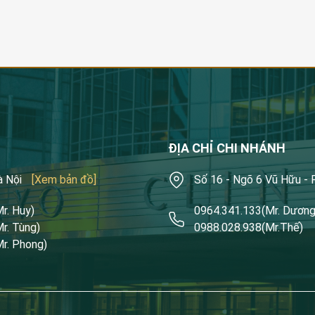
ĐỊA CHỈ CHI NHÁNH
à Nội
[Xem bản đồ]
Số 16 - Ngõ 6 Vũ Hữu -
Mr. Huy)
0964.341.133
(Mr. Dương
Mr. Tùng)
0988.028.938
(Mr.Thế)
Mr. Phong)