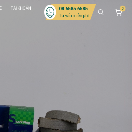
Ệ
TÀI KHOẢN
08 6585 6585
0
Tư vấn miễn phí