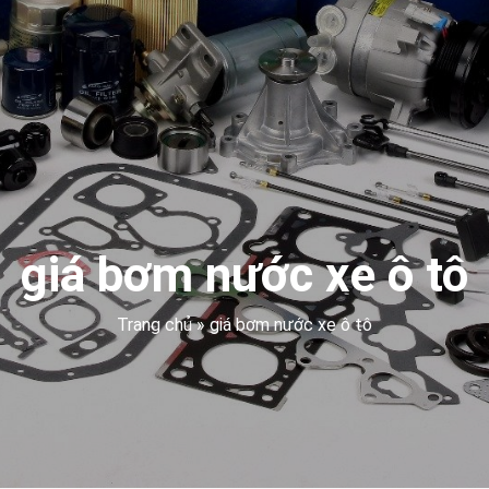
giá bơm nước xe ô tô
Trang chủ
»
giá bơm nước xe ô tô