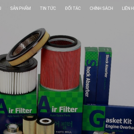
U
SẢN PHẨM
TIN TỨC
ĐỐI TÁC
CHÍNH SÁCH
LIÊN H