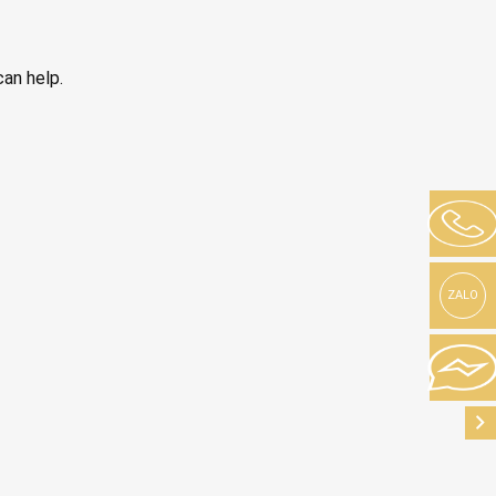
can help.
ZALO