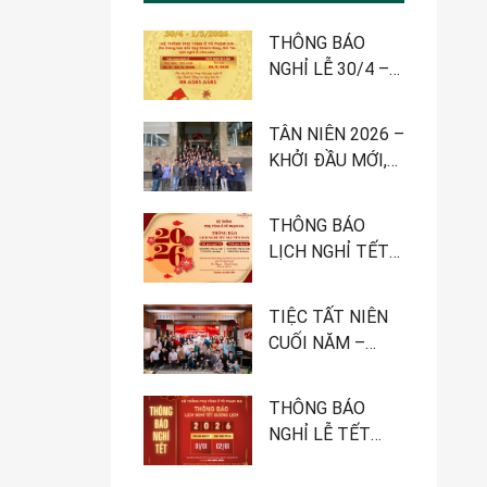
THÔNG BÁO
NGHỈ LỄ 30/4 –
1/5-2026
TÂN NIÊN 2026 –
KHỞI ĐẦU MỚI,
QUYẾT TÂM MỚI
THÔNG BÁO
LỊCH NGHỈ TẾT
NGUYÊN ĐÁN
2026 – HỆ
TIỆC TẤT NIÊN
THỐNG PHỤ
CUỐI NĂM –
TÙNG Ô TÔ
HÀNH TRÌNH
PHẠM GIA
NHÌN LẠI MỘT
THÔNG BÁO
NĂM PHÁT
NGHỈ LỄ TẾT
TRIỂN
DƯƠNG LỊCH
2026