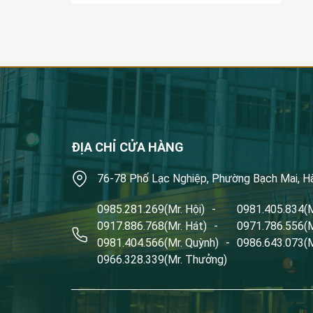
ĐỊA CHỈ CỬA HÀNG
76-78 Phố Lạc Nghiệp, Phường Bạch Mai, H
0985.281.269
(Mr. Hội)
-
0981.405.834
(
0917.886.768
(Mr. Hát)
-
0971.786.556
(
0981.404.566
(Mr. Quỳnh)
-
0986.643.073
(
0966.328.339
(Mr. Thưởng)