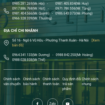
0985.281.269
(Mr. Hội)
-
0981.405.834
(Mr. Huy)
0917.886.768
(Mr. Hát)
-
0971.786.556
(Mr. Tùng)
0981.404.566
(Mr. Quỳnh)
-
0986.643.073
(Mr. Phong)
0966.328.339
(Mr. Thưởng)
ĐỊA CHỈ CHI NHÁNH
Số 16 - Ngõ 6 Vũ Hữu - Phường Thanh Xuân - Hà Nội
[Xem
bản đồ]
0964.341.133
(Mr. Dương)
-
0988.842.250
(Mr. Hoàng)
0988.028.938
(Mr.Thế)
Chính sách
Chính sách
Chính sách
Quy định đổi
Chính sách
vận chuyển
bảo hành
thanh toán
trả sản
chung
phẩm
Zalo