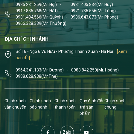
0985.281.269
(Mr. Hội)
-
0981.405.834
(Mr. Huy)
0917.886.768
(Mr. Hát)
-
0971.786.556
(Mr. Tùng)
0981.404.566
(Mr. Quỳnh)
-
0986.643.073
(Mr. Phong)
0966.328.339
(Mr. Thưởng)
ĐỊA CHỈ CHI NHÁNH
Số 16 - Ngõ 6 Vũ Hữu - Phường Thanh Xuân - Hà Nội
[Xem
bản đồ]
0964.341.133
(Mr. Dương)
-
0988.842.250
(Mr. Hoàng)
0988.028.938
(Mr.Thế)
Chính sách
Chính sách
Chính sách
Quy định đổi
Chính sách
vận chuyển
bảo hành
thanh toán
trả sản
chung
phẩm
Zalo