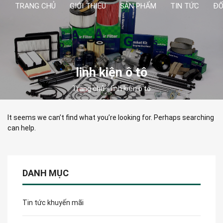
TRANG CHỦ
GIỚI THIỆU
SẢN PHẨM
TIN TỨC
ĐỐ
linh kiện ô tô
Trang chủ
»
linh kiện ô tô
It seems we can’t find what you’re looking for. Perhaps searching
can help.
DANH MỤC
Tin tức khuyến mãi