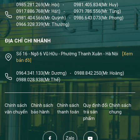
0985.281.269
(Mr. Hội)
-
0981.405.834
(Mr. Huy)
0917.886.768
(Mr. Hát)
-
0971.786.556
(Mr. Tùng)
0981.404.566
(Mr. Quỳnh)
-
0986.643.073
(Mr. Phong)
0966.328.339
(Mr. Thưởng)
ĐỊA CHỈ CHI NHÁNH
Số 16 - Ngõ 6 Vũ Hữu - Phường Thanh Xuân - Hà Nội
[Xem
bản đồ]
0964.341.133
(Mr. Dương)
-
0988.842.250
(Mr. Hoàng)
0988.028.938
(Mr.Thế)
Chính sách
Chính sách
Chính sách
Quy định đổi
Chính sách
vận chuyển
bảo hành
thanh toán
trả sản
chung
phẩm
Zalo