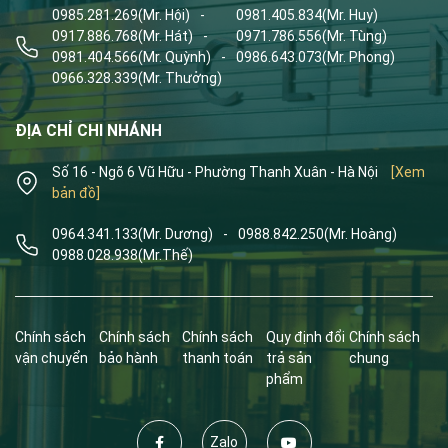
0985.281.269
(Mr. Hội)
-
0981.405.834
(Mr. Huy)
0917.886.768
(Mr. Hát)
-
0971.786.556
(Mr. Tùng)
0981.404.566
(Mr. Quỳnh)
-
0986.643.073
(Mr. Phong)
0966.328.339
(Mr. Thưởng)
ĐỊA CHỈ CHI NHÁNH
Số 16 - Ngõ 6 Vũ Hữu - Phường Thanh Xuân - Hà Nội
[Xem
bản đồ]
0964.341.133
(Mr. Dương)
-
0988.842.250
(Mr. Hoàng)
0988.028.938
(Mr.Thế)
Chính sách
Chính sách
Chính sách
Quy định đổi
Chính sách
vận chuyển
bảo hành
thanh toán
trả sản
chung
phẩm
Zalo