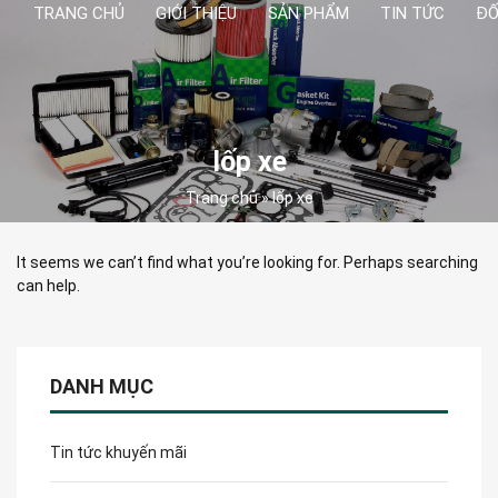
TRANG CHỦ
GIỚI THIỆU
SẢN PHẨM
TIN TỨC
ĐỐ
lốp xe
Trang chủ
»
lốp xe
It seems we can’t find what you’re looking for. Perhaps searching
can help.
DANH MỤC
Tin tức khuyến mãi