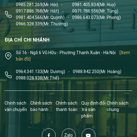
0985.281.269
(Mr. Hội)
-
0981.405.834
(Mr. Huy)
0917.886.768
(Mr. Hát)
-
0971.786.556
(Mr. Tùng)
0981.404.566
(Mr. Quỳnh)
-
0986.643.073
(Mr. Phong)
0966.328.339
(Mr. Thưởng)
ĐỊA CHỈ CHI NHÁNH
Số 16 - Ngõ 6 Vũ Hữu - Phường Thanh Xuân - Hà Nội
[Xem
bản đồ]
0964.341.133
(Mr. Dương)
-
0988.842.250
(Mr. Hoàng)
0988.028.938
(Mr.Thế)
Chính sách
Chính sách
Chính sách
Quy định đổi
Chính sách
vận chuyển
bảo hành
thanh toán
trả sản
chung
phẩm
Zalo