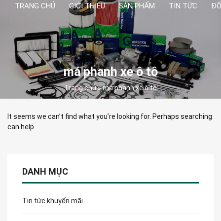
TRANG CHỦ
GIỚI THIỆU
SẢN PHẨM
TIN TỨC
ĐỐ
má phanh xe ô tô
Trang chủ
»
má phanh xe ô tô
It seems we can’t find what you’re looking for. Perhaps searching
can help.
DANH MỤC
Tin tức khuyến mãi