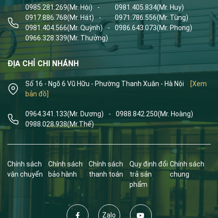
0985.281.269
(Mr. Hội)
-
0981.405.834
(Mr. Huy)
0917.886.768
(Mr. Hát)
-
0971.786.556
(Mr. Tùng)
0981.404.566
(Mr. Quỳnh)
-
0986.643.073
(Mr. Phong)
0966.328.339
(Mr. Thưởng)
ĐỊA CHỈ CHI NHÁNH
Số 16 - Ngõ 6 Vũ Hữu - Phường Thanh Xuân - Hà Nội
[Xem
bản đồ]
0964.341.133
(Mr. Dương)
-
0988.842.250
(Mr. Hoàng)
0988.028.938
(Mr.Thế)
Chính sách
Chính sách
Chính sách
Quy định đổi
Chính sách
vận chuyển
bảo hành
thanh toán
trả sản
chung
phẩm
Zalo