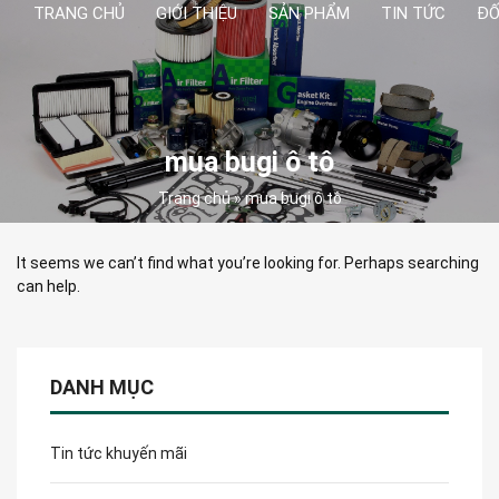
TRANG CHỦ
GIỚI THIỆU
SẢN PHẨM
TIN TỨC
ĐỐ
mua bugi ô tô
Trang chủ
»
mua bugi ô tô
It seems we can’t find what you’re looking for. Perhaps searching
can help.
DANH MỤC
Tin tức khuyến mãi