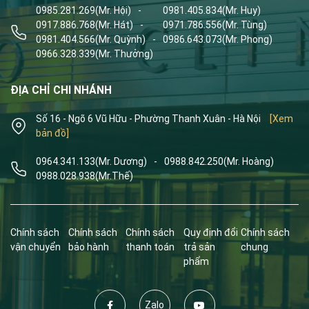
0985.281.269
(Mr. Hội)
-
0981.405.834
(Mr. Huy)
0917.886.768
(Mr. Hát)
-
0971.786.556
(Mr. Tùng)
0981.404.566
(Mr. Quỳnh)
-
0986.643.073
(Mr. Phong)
0966.328.339
(Mr. Thưởng)
ĐỊA CHỈ CHI NHÁNH
Số 16 - Ngõ 6 Vũ Hữu - Phường Thanh Xuân - Hà Nội
[Xem
bản đồ]
0964.341.133
(Mr. Dương)
-
0988.842.250
(Mr. Hoàng)
0988.028.938
(Mr.Thế)
Chính sách
Chính sách
Chính sách
Quy định đổi
Chính sách
vận chuyển
bảo hành
thanh toán
trả sản
chung
phẩm
Zalo