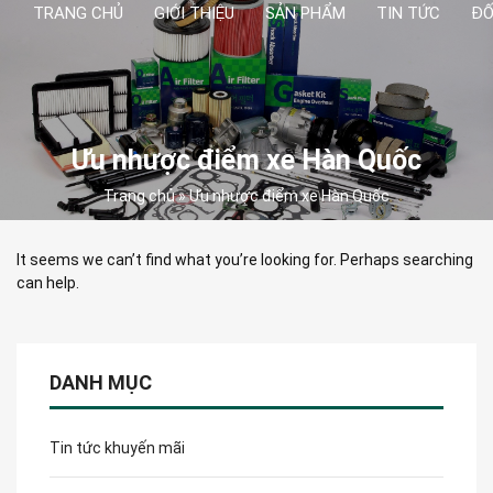
TRANG CHỦ
GIỚI THIỆU
SẢN PHẨM
TIN TỨC
ĐỐ
Ưu nhược điểm xe Hàn Quốc
Trang chủ
»
Ưu nhược điểm xe Hàn Quốc
It seems we can’t find what you’re looking for. Perhaps searching
can help.
DANH MỤC
Tin tức khuyến mãi