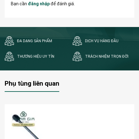
Bạn cần
đăng nhập
để đánh giá.
ĐA DẠNG SẢN PHẨM
DỊCH VỤ HÀNG ĐẦU
THƯƠNG HIỆU UY TÍN
TRÁCH NHIỆM TRỌN ĐỜI
Phụ tùng liên quan