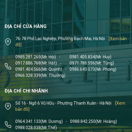
ĐỊA CHỈ CỬA HÀNG
76-78 Phố Lạc Nghiệp, Phường Bạch Mai, Hà Nội
[Xem bản
đồ]
0985.281.269
(Mr. Hội)
-
0981.405.834
(Mr. Huy)
0917.886.768
(Mr. Hát)
-
0971.786.556
(Mr. Tùng)
0981.404.566
(Mr. Quỳnh)
-
0986.643.073
(Mr. Phong)
0966.328.339
(Mr. Thưởng)
ĐỊA CHỈ CHI NHÁNH
Số 16 - Ngõ 6 Vũ Hữu - Phường Thanh Xuân - Hà Nội
[Xem
bản đồ]
0964.341.133
(Mr. Dương)
-
0988.842.250
(Mr. Hoàng)
0988.028.938
(Mr.Thế)