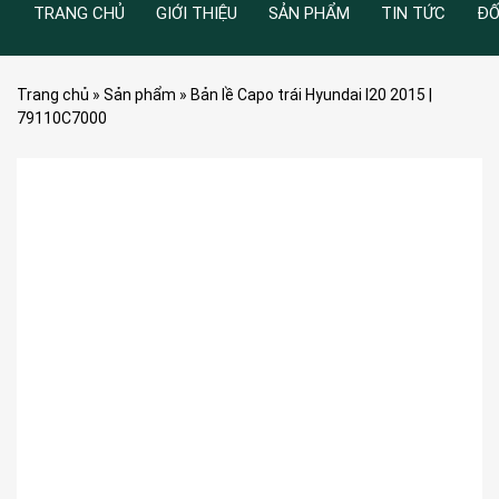
TRANG CHỦ
GIỚI THIỆU
SẢN PHẨM
TIN TỨC
ĐỐ
Trang chủ
»
Sản phẩm
»
Bản lề Capo trái Hyundai I20 2015 |
79110C7000