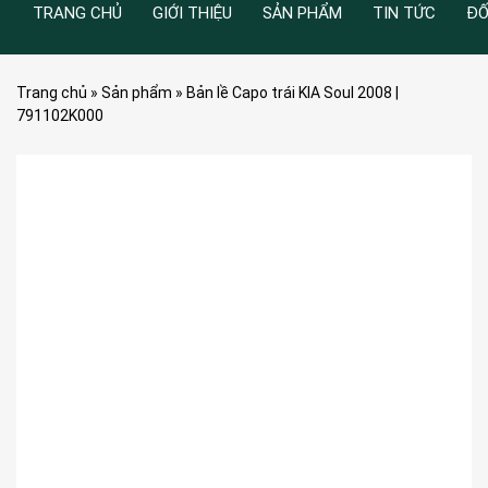
TRANG CHỦ
GIỚI THIỆU
SẢN PHẨM
TIN TỨC
ĐỐ
Trang chủ
»
Sản phẩm
»
Bản lề Capo trái KIA Soul 2008 |
791102K000