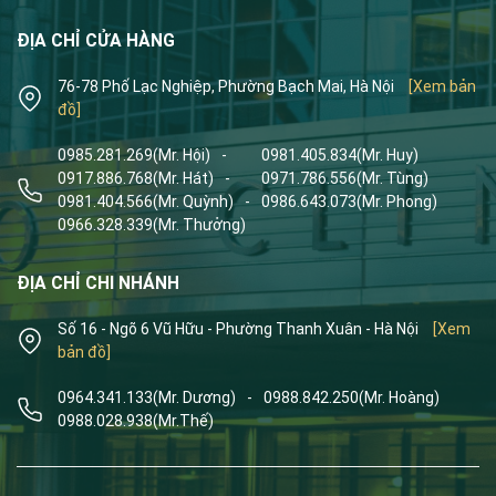
ĐỊA CHỈ CỬA HÀNG
76-78 Phố Lạc Nghiệp, Phường Bạch Mai, Hà Nội
[Xem bản
đồ]
0985.281.269
(Mr. Hội)
-
0981.405.834
(Mr. Huy)
0917.886.768
(Mr. Hát)
-
0971.786.556
(Mr. Tùng)
0981.404.566
(Mr. Quỳnh)
-
0986.643.073
(Mr. Phong)
0966.328.339
(Mr. Thưởng)
ĐỊA CHỈ CHI NHÁNH
Số 16 - Ngõ 6 Vũ Hữu - Phường Thanh Xuân - Hà Nội
[Xem
bản đồ]
0964.341.133
(Mr. Dương)
-
0988.842.250
(Mr. Hoàng)
0988.028.938
(Mr.Thế)