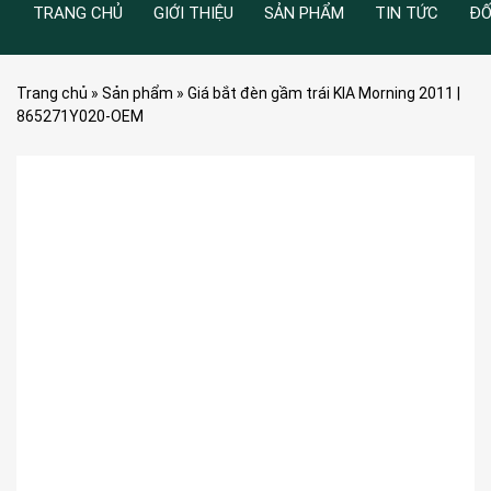
TRANG CHỦ
GIỚI THIỆU
SẢN PHẨM
TIN TỨC
ĐỐ
Trang chủ
»
Sản phẩm
»
Giá bắt đèn gầm trái KIA Morning 2011 |
865271Y020-OEM