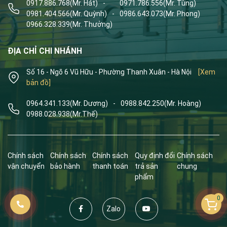
0917.886.768
(Mr. Hát)
-
0971.786.556
(Mr. Tùng)
0981.404.566
(Mr. Quỳnh)
-
0986.643.073
(Mr. Phong)
0966.328.339
(Mr. Thưởng)
ĐỊA CHỈ CHI NHÁNH
Số 16 - Ngõ 6 Vũ Hữu - Phường Thanh Xuân - Hà Nội
[Xem
bản đồ]
0964.341.133
(Mr. Dương)
-
0988.842.250
(Mr. Hoàng)
0988.028.938
(Mr.Thế)
Chính sách
Chính sách
Chính sách
Quy định đổi
Chính sách
vận chuyển
bảo hành
thanh toán
trả sản
chung
phẩm
0
Zalo