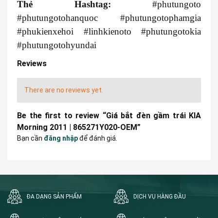
Thẻ Hashtag:
#phutungoto
#phutungotohanquoc #phutungotophamgia
#phukienxehoi #linhkienoto #phutungotokia
#phutungotohyundai
Reviews
There are no reviews yet.
Be the first to review “Giá bắt đèn gầm trái KIA
Morning 2011 | 865271Y020-OEM”
Bạn cần
đăng nhập
để đánh giá.
ĐA DẠNG SẢN PHẨM
DỊCH VỤ HÀNG ĐẦU