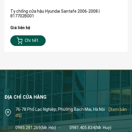
Ty chống cửa hậu Hyundai Santafe 2006-2008 |
817702B001
Giá liên hệ
Chi tiết
ĐỊA CHỈ CỬA HÀNG
76-78 Phố Lạc Nghiệp, Phường Bạch Mai, Hà Nội
[Xem bản
đồ]
0985.281.269
(Mr. Hội)
-
0981.405.834
(Mr. Huy)