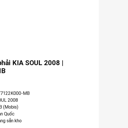
phải KIA SOUL 2008 |
MB
77122K000-MB
OUL 2008
 (Mobis)
n Quốc
àng sẵn kho