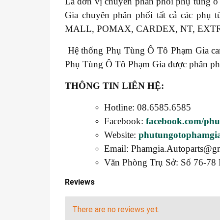
Là đơn vị chuyên phân phối phụ tùng ô
Gia chuyên phân phối tất cả các 
MALL, POMAX, CARDEX, NT, EXT
Hệ thống Phụ Tùng Ô Tô Phạm Gia cam k
Phụ Tùng Ô Tô Phạm Gia được phân phối t
THÔNG TIN LIÊN HỆ:
Hotline: 08.6585.6585
Facebook:
facebook.com/ph
Website:
phutungotophamgi
Email: Phamgia.Autoparts@g
Văn Phòng Trụ Sở: Số 76-78 
Reviews
There are no reviews yet.