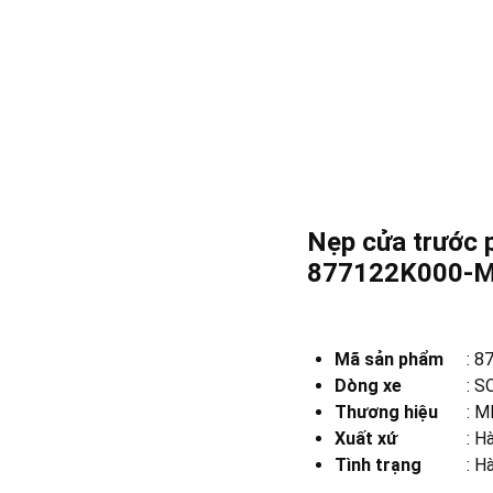
Nẹp cửa trước 
877122K000-
Mã sản phẩm
:
8
Dòng xe
:
S
Thương hiệu
:
MB
Xuất xứ
:
Hà
Tình trạng
: H