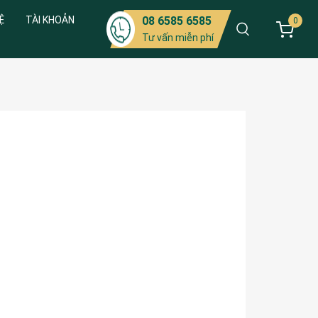
Ệ
TÀI KHOẢN
08 6585 6585
0
Tư vấn miễn phí