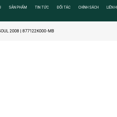
U
SẢN PHẨM
TIN TỨC
ĐỐI TÁC
CHÍNH SÁCH
LIÊN H
 SOUL 2008 | 877122K000-MB