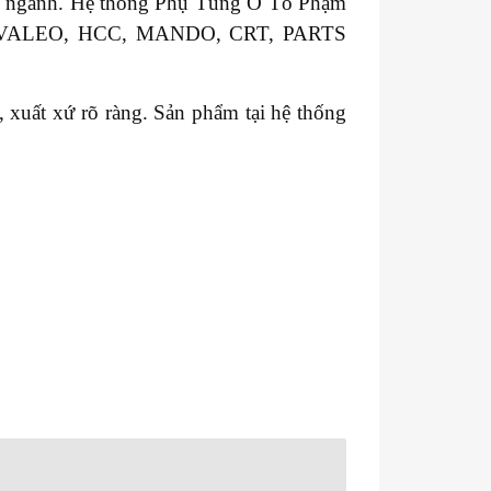
ong ngành. Hệ thống Phụ Tùng Ô Tô Phạm
GM, VALEO, HCC, MANDO, CRT, PARTS
xuất xứ rõ ràng. Sản phẩm tại hệ thống