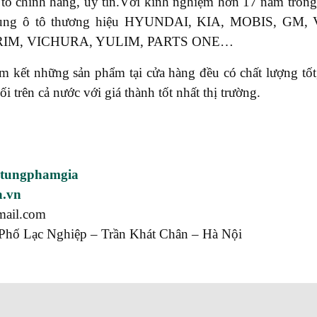
 tô chính hãng, uy tín.Với kinh nghiệm hơn 17 năm tr
phụ tùng ô tô thương hiệu HYUNDAI, KIA, MOBIS, 
RIM, VICHURA, YULIM, PARTS ONE…
ết những sản phẩm tại cửa hàng đều có chất lượng tốt, 
rên cả nước với giá thành tốt nhất thị trường.
utungphamgia
a.vn
mail.com
Phố Lạc Nghiệp – Trần Khát Chân – Hà Nội