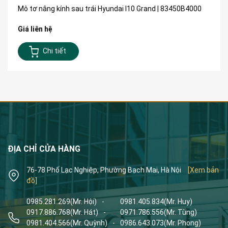
Mô tơ nâng kính sau trái Hyundai I10 Grand | 83450B4000
Giá liên hệ
Chi tiết
ĐỊA CHỈ CỬA HÀNG
76-78 Phố Lạc Nghiệp, Phường Bạch Mai, Hà Nội
[Xem bản
đồ]
0985.281.269
(Mr. Hội)
-
0981.405.834
(Mr. Huy)
0917.886.768
(Mr. Hát)
-
0971.786.556
(Mr. Tùng)
0981.404.566
(Mr. Quỳnh)
-
0986.643.073
(Mr. Phong)