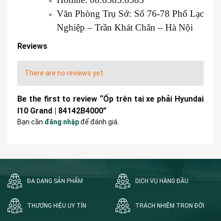
Văn Phòng Trụ Sở: Số 76-78 Phố Lạc
Nghiệp – Trần Khát Chân – Hà Nội
Reviews
There are no reviews yet.
Be the first to review “Ốp trên tai xe phải Hyundai
I10 Grand | 84142B4000”
Bạn cần
đăng nhập
để đánh giá.
ĐA DẠNG SẢN PHẨM
DỊCH VỤ HÀNG ĐẦU
THƯƠNG HIỆU UY TÍN
TRÁCH NHIỆM TRỌN ĐỜI