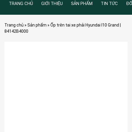
TRANG CHỦ
GIỚI THIỆU
SẢN PHẨM
TIN TỨC
ĐỐ
Trang chủ
»
Sản phẩm
»
Ốp trên tai xe phải Hyundai I10 Grand |
84142B4000