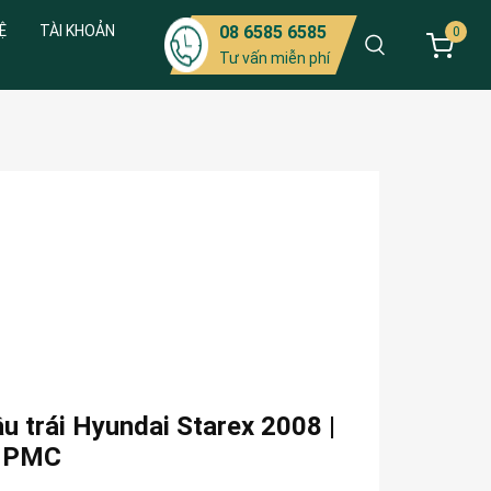
Ệ
TÀI KHOẢN
08 6585 6585
0
Tư vấn miễn phí
u trái Hyundai Starex 2008 |
 PMC