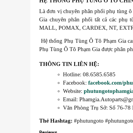
HỆ THỐNG PHỤ TÙNG Ô TÔ CHÍ
Là đơn vị chuyên phân phối phụ tùng ô
Gia chuyên phân phối tất cả các 
MALL, POMAX, CARDEX, NT, EXT
Hệ thống Phụ Tùng Ô Tô Phạm Gia cam k
Phụ Tùng Ô Tô Phạm Gia được phân phối t
THÔNG TIN LIÊN HỆ:
Hotline: 08.6585.6585
Facebook:
facebook.com/ph
Website:
phutungotophamgi
Email: Phamgia.Autoparts@g
Văn Phòng Trụ Sở: Số 76-78 
Thẻ Hashtag:
#phutungoto #phutungoto
Reviews