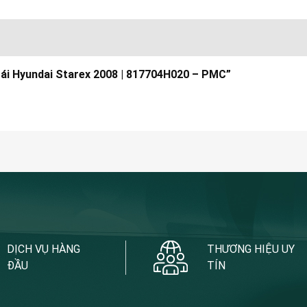
trái Hyundai Starex 2008 | 817704H020 – PMC”
DỊCH VỤ HÀNG
THƯƠNG HIỆU UY
ĐẦU
TÍN