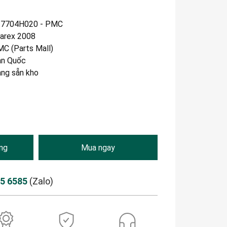
17704H020 - PMC
arex 2008
C (Parts Mall)
n Quốc
àng sẵn kho
ng
Mua ngay
85 6585
(Zalo)