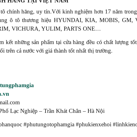
NH HÃNG TẠI VIỆT NAM
 tô chính hãng, uy tín.Với kinh nghiệm hơn 17 năm tr
phụ tùng ô tô thương hiệu HYUNDAI, KIA, MOBIS, 
RIM, VICHURA, YULIM, PARTS ONE…
ết những sản phẩm tại cửa hàng đều có chất lượng tốt, 
rên cả nước với giá thành tốt nhất thị trường.
utungphamgia
a.vn
mail.com
Phố Lạc Nghiệp – Trần Khát Chân – Hà Nội
hanquoc #phutungotophamgia #phukienxehoi #linhkieno