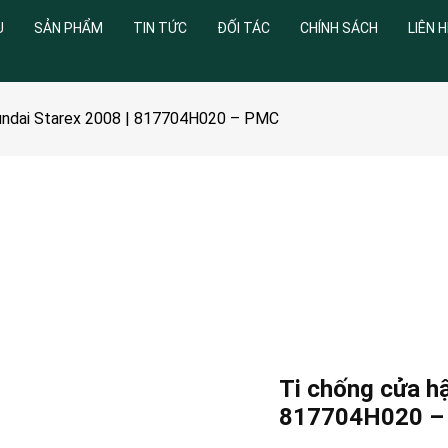
U
SẢN PHẨM
TIN TỨC
ĐỐI TÁC
CHÍNH SÁCH
LIÊN H
yundai Starex 2008 | 817704H020 – PMC
Ti chống cửa hậ
817704H020 –