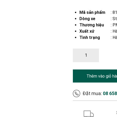
Mã sản phẩm
:
8
Dòng xe
:
St
Thương hiệu
:
PM
Xuất xứ
:
Hà
Tình trạng
: H
Thêm vào giỏ hà
Đặt mua:
08 65